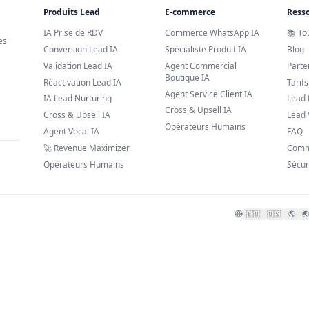
Produits Lead
E-commerce
IA Prise de RDV
Commerce W
le AI pour les
Conversion Lead IA
Spécialiste P
Validation Lead IA
Agent Comme
Boutique IA
Réactivation Lead IA
Agent Service
IA Lead Nurturing
Cross & Upsel
Cross & Upsell IA
Opérateurs 
Agent Vocal IA
🚀 Revenue Maximizer
Opérateurs Humains
ervés.