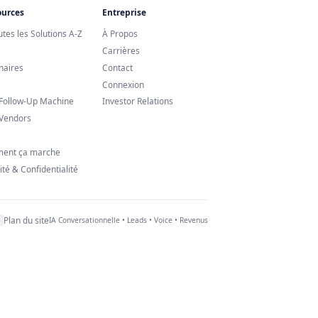
Ressources
Entreprise
hatsApp IA
📚
Toutes les Solutions A-Z
À Propos
roduit IA
Blog
Carrières
rcial
Partenaires
Contact
Tarifs
Connexion
 Client IA
Lead Follow-Up Machine
Investor Relations
l IA
Lead Vendors
Humains
FAQ
Comment ça marche
Sécurité & Confidentialité
Plan du site
🇪🇺
🇺🇸
🌎
🌏
IA Conversationnelle • Leads • Voice